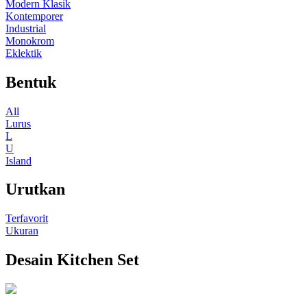
Modern Klasik
Kontemporer
Industrial
Monokrom
Eklektik
Bentuk
All
Lurus
L
U
Island
Urutkan
Terfavorit
Ukuran
Desain
Kitchen Set