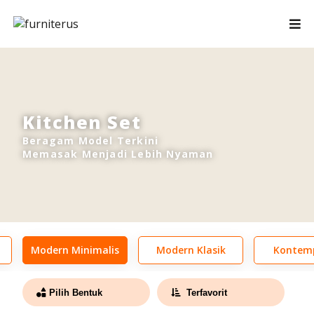
Kitchen Set
Beragam Model Terkini
Memasak Menjadi Lebih Nyaman
Modern Minimalis
Modern Klasik
Kontem
Pilih Bentuk
Terfavorit