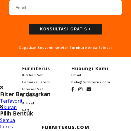
KONSULTASI GRATIS
Dapatkan Souvenir setelah Furniture Anda Selesai
Furniterus
Hubungi Kami
Kitchen Set
Email :
Lemari Custom
halo@furniterus.com
Interior Set
Filter Berdasarkan
Portfolio
Terfavorit
Artikel
Ukuran
FAQ
Pilih Bentuk
Semua
Lurus
FURNITERUS.COM