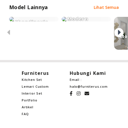
Model Lainnya
Lihat Semua
Modern
Skandinavia
Minimalis
Mo
Furniterus
Hubungi Kami
Kitchen Set
Email :
Lemari Custom
halo@furniterus.com
Interior Set
Portfolio
Artikel
FAQ