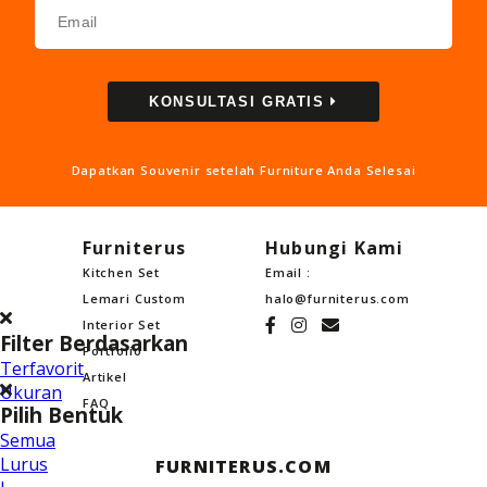
KONSULTASI GRATIS
Dapatkan Souvenir setelah Furniture Anda Selesai
Furniterus
Hubungi Kami
Kitchen Set
Email :
Lemari Custom
halo@furniterus.com
Interior Set
Filter Berdasarkan
Portfolio
Terfavorit
Artikel
Ukuran
FAQ
Pilih Bentuk
Semua
Lurus
FURNITERUS.COM