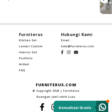
Mo
Furniterus
Hubungi Kami
Kitchen Set
Email :
Lemari Custom
halo@furniterus.com
Interior Set
Portfolio
Artikel
FAQ
FURNITERUS.COM
© Copyright 2026 | Furniterus
Ruangan Jadi Lebih Luas
Konsultasi Gratis