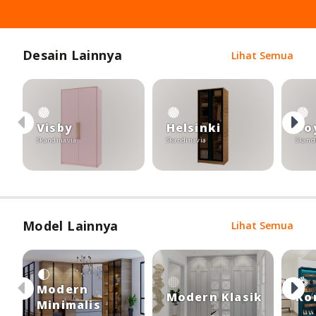
Desain Lainnya
Lihat Semua
Visby
Helsinki
To
Skandinavia
Skandinavia
Skand
Model Lainnya
Lihat Semua
Modern
Modern Klasik
Ko
Minimalis