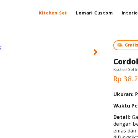
Kitchen Set
Lemari Custom
Interi
Grati
Cordo
Kitchen Set I
Rp 38.
Ukuran:
P
Waktu Pe
Detail:
Gay
dengan be
emas dan 
difungsik