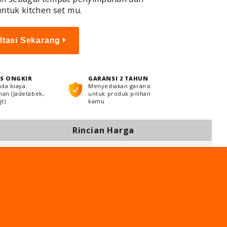
untuk kitchen set mu.
ltasi Sekarang
S ONGKIR
GARANSI 2 TAHUN
ada biaya
Menyediakan garansi
an (Jadetabek,
untuk produk pilihan
t)
kamu
Rincian Harga