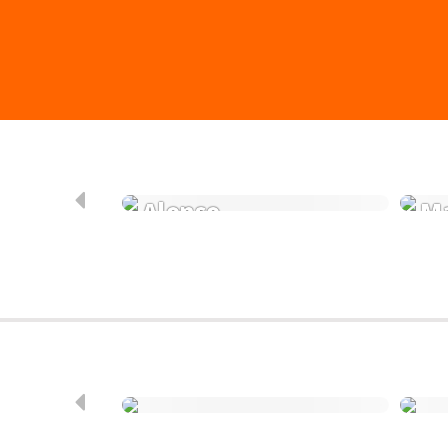
Alonso
Ma
Industrial
Ind
Skandinavia
Mo