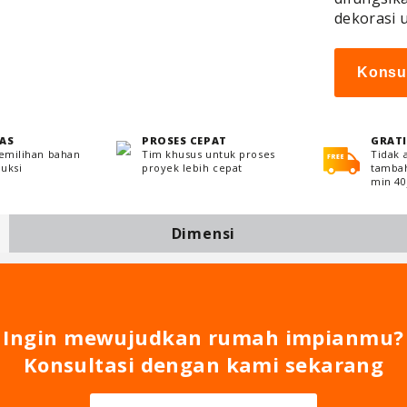
dekorasi 
Konsu
AS
PROSES CEPAT
GRATI
pemilihan bahan
Tim khusus untuk proses
Tidak 
uksi
proyek lebih cepat
tambah
min 40j
Dimensi
Ingin mewujudkan rumah impianmu?
Konsultasi dengan kami sekarang