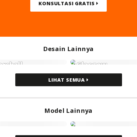
KONSULTASI GRATIS
Desain Lainnya
rshall
Glasgow
ustrial
Industrial
LIHAT SEMUA
Model Lainnya
dern Minimalis
Modern Klasik