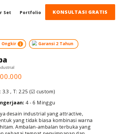
KONSULTASI GRATIS
or Set
Portfolio
s Ongkir
Garansi 2 Tahun
ba
ndustrial
200.000
: 3.3 , T: 2.25 (☑ custom)
ngerjaan:
4 - 6 Minggu
a desain industrial yang attractive,
ntuk yang tidak biasa kombinasi warna
hitam. Ambalan-ambalan terbuka yang
an sebagai tempat penyimpanan dan