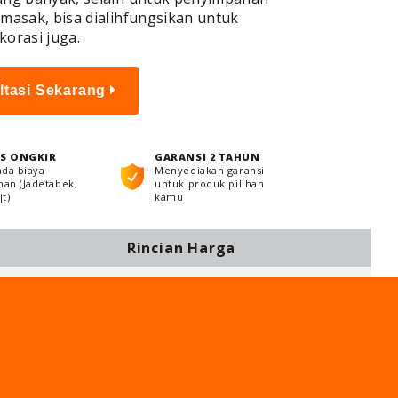
 masak, bisa dialihfungsikan untuk
korasi juga.
ltasi Sekarang
S ONGKIR
GARANSI 2 TAHUN
ada biaya
Menyediakan garansi
an (Jadetabek,
untuk produk pilihan
t)
kamu
Rincian Harga