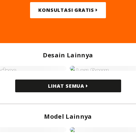
KONSULTASI GRATIS
Desain Lainnya
dres
Lex Deux
nokrom
Monokrom
LIHAT SEMUA
Model Lainnya
dern Minimalis
Modern Klasik