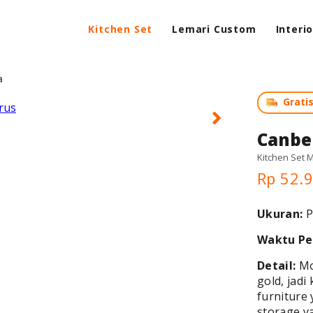
Kitchen Set
Lemari Custom
Interi
a
Grati
Canbe
Kitchen Set
Rp 52.
Ukuran:
P
Waktu Pe
Detail:
Mo
gold, jad
furniture
storage y