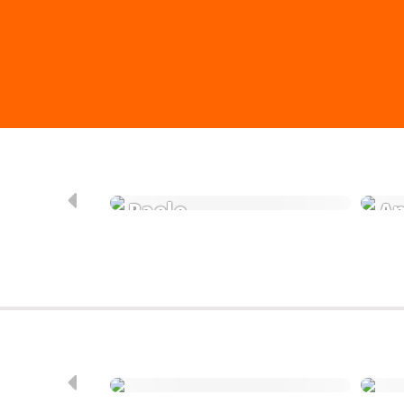
Paolo
An
Monokrom
Mo
Skandinavia
Mo