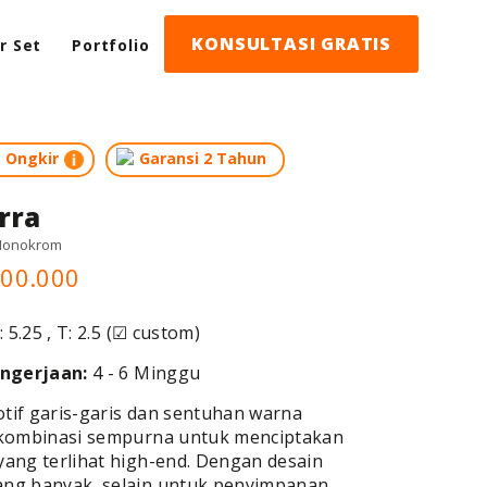
KONSULTASI GRATIS
or Set
Portfolio
s Ongkir
Garansi 2 Tahun
rra
 Monokrom
900.000
: 5.25 , T: 2.5 (☑ custom)
ngerjaan:
4 - 6 Minggu
tif garis-garis dan sentuhan warna
i kombinasi sempurna untuk menciptakan
 yang terlihat high-end. Dengan desain
ang banyak, selain untuk penyimpanan