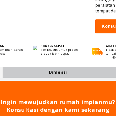
peralatan
tempat de
Konsu
AS
PROSES CEPAT
GRATI
pemilihan bahan
Tim khusus untuk proses
Tidak 
uksi
proyek lebih cepat
tambah
min 40j
Dimensi
Ingin mewujudkan rumah impianmu?
Konsultasi dengan kami sekarang